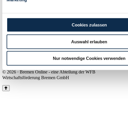
Land Bremen
Instagram
Pinterest
Facebook
Tiktok
Youtube
Impressum & Kontakt
Cookies zulassen
Barrierefreiheit
Produkte & Mediadaten
Presse
Auswahl erlauben
Über uns
Inhaltsübersicht
Nutzungsbedingungen
Nur notwendige Cookies verwenden
Datenschutz
© 2026 · Bremen Online - eine Abteilung der WFB
Wirtschaftsförderung Bremen GmbH