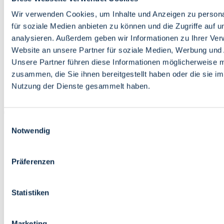
Bildung
Wirtschaft
Wir verwenden Cookies, um Inhalte und Anzeigen zu persona
Wissenschaft
für soziale Medien anbieten zu können und die Zugriffe auf 
Marktplatz
analysieren. Außerdem geben wir Informationen zu Ihrer Ve
Website an unsere Partner für soziale Medien, Werbung und 
Bremen barrierefrei
Login
Unsere Partner führen diese Informationen möglicherweise m
Leichte Sprache
zusammen, die Sie ihnen bereitgestellt haben oder die sie i
Zur Deutschen Gebärdensprache
Nutzung der Dienste gesammelt haben.
English
Einwilligungsauswahl
Notwendig
Präferenzen
Bremen barrierefrei
Login
Statistiken
Leichte Sprache
Zur Deutschen Gebärdensprache
English
Marketing