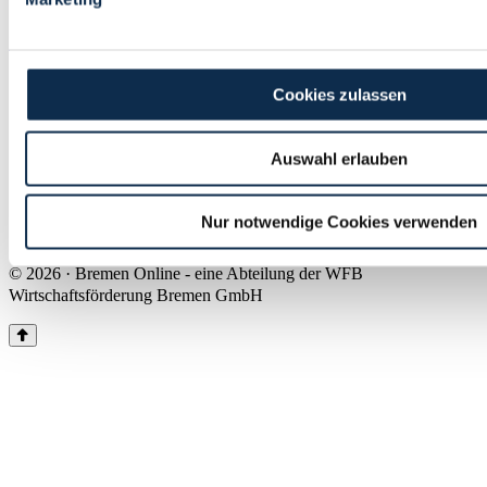
Land Bremen
Instagram
Pinterest
Facebook
Tiktok
Youtube
Impressum & Kontakt
Cookies zulassen
Barrierefreiheit
Produkte & Mediadaten
Presse
Auswahl erlauben
Über uns
Inhaltsübersicht
Nutzungsbedingungen
Nur notwendige Cookies verwenden
Datenschutz
© 2026 · Bremen Online - eine Abteilung der WFB
Wirtschaftsförderung Bremen GmbH