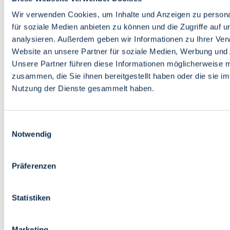
Bildung
Wirtschaft
Wir verwenden Cookies, um Inhalte und Anzeigen zu persona
Wissenschaft
für soziale Medien anbieten zu können und die Zugriffe auf 
Marktplatz
analysieren. Außerdem geben wir Informationen zu Ihrer Ve
Website an unsere Partner für soziale Medien, Werbung und 
Bremen barrierefrei
Login
Unsere Partner führen diese Informationen möglicherweise m
Leichte Sprache
zusammen, die Sie ihnen bereitgestellt haben oder die sie i
Zur Deutschen Gebärdensprache
Nutzung der Dienste gesammelt haben.
English
Einwilligungsauswahl
Notwendig
Präferenzen
Bremen barrierefrei
Login
Statistiken
Leichte Sprache
Zur Deutschen Gebärdensprache
English
Marketing