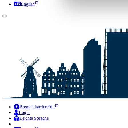
English
Bremen barrierefrei
Login
Leichte Sprache
Zur Deutschen Gebärdensprache