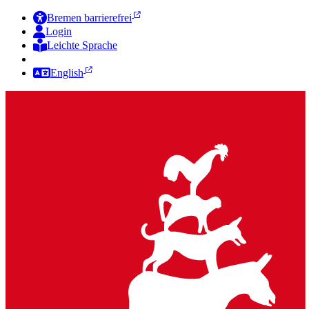
Bremen barrierefrei
Login
Leichte Sprache
Zur Deutschen Gebärdensprache
English