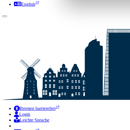
English
Bremen barrierefrei
Login
Leichte Sprache
Zur Deutschen Gebärdensprache