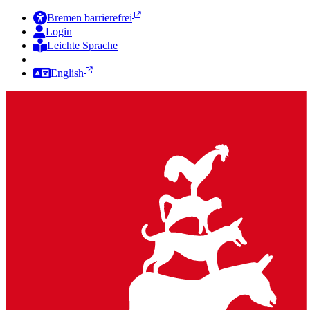
Bremen barrierefrei
Login
Leichte Sprache
Zur Deutschen Gebärdensprache
English