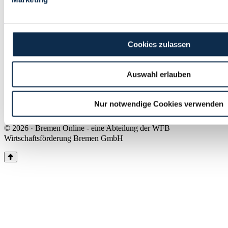
Land Bremen
Instagram
Pinterest
Facebook
Tiktok
Youtube
Impressum & Kontakt
Cookies zulassen
Barrierefreiheit
Produkte & Mediadaten
Presse
Auswahl erlauben
Über uns
Inhaltsübersicht
Nutzungsbedingungen
Nur notwendige Cookies verwenden
Datenschutz
© 2026 · Bremen Online - eine Abteilung der WFB
Wirtschaftsförderung Bremen GmbH