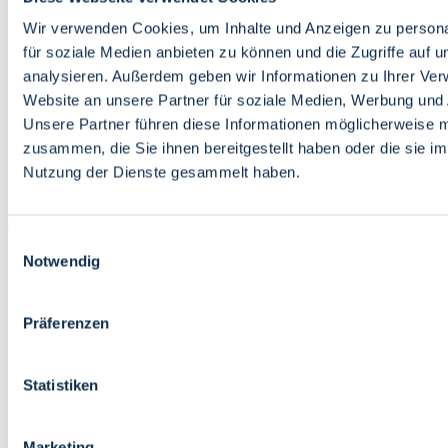
Bildung
Wirtschaft
Wir verwenden Cookies, um Inhalte und Anzeigen zu persona
Wissenschaft
für soziale Medien anbieten zu können und die Zugriffe auf 
Marktplatz
analysieren. Außerdem geben wir Informationen zu Ihrer Ve
Website an unsere Partner für soziale Medien, Werbung und 
Bremen barrierefrei
Login
Unsere Partner führen diese Informationen möglicherweise m
Leichte Sprache
zusammen, die Sie ihnen bereitgestellt haben oder die sie i
Zur Deutschen Gebärdensprache
Nutzung der Dienste gesammelt haben.
English
Einwilligungsauswahl
Notwendig
Präferenzen
Bremen barrierefrei
Login
Statistiken
Leichte Sprache
Zur Deutschen Gebärdensprache
English
Marketing