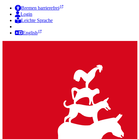
Bremen barrierefrei
Login
Leichte Sprache
Zur Deutschen Gebärdensprache
English