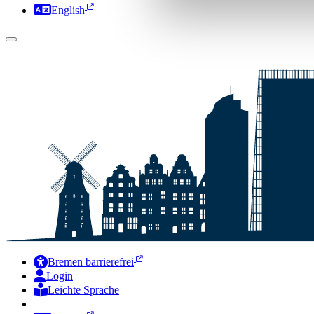
English
Bremen barrierefrei
Login
Leichte Sprache
Zur Deutschen Gebärdensprache