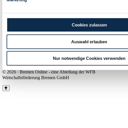
Land Bremen
Instagram
Pinterest
Facebook
Tiktok
Youtube
Impressum & Kontakt
Cookies zulassen
Barrierefreiheit
Produkte & Mediadaten
Presse
Auswahl erlauben
Über uns
Inhaltsübersicht
Nutzungsbedingungen
Nur notwendige Cookies verwenden
Datenschutz
© 2026 · Bremen Online - eine Abteilung der WFB
Wirtschaftsförderung Bremen GmbH