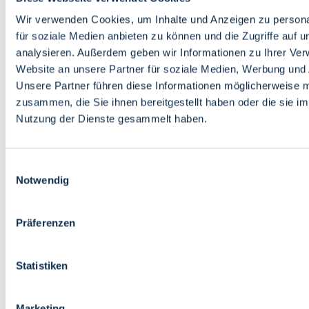
Bildung
Wirtschaft
Wir verwenden Cookies, um Inhalte und Anzeigen zu persona
Wissenschaft
für soziale Medien anbieten zu können und die Zugriffe auf 
Marktplatz
analysieren. Außerdem geben wir Informationen zu Ihrer Ve
Website an unsere Partner für soziale Medien, Werbung und 
Bremen barrierefrei
Login
Unsere Partner führen diese Informationen möglicherweise m
Leichte Sprache
zusammen, die Sie ihnen bereitgestellt haben oder die sie i
Zur Deutschen Gebärdensprache
Nutzung der Dienste gesammelt haben.
English
Einwilligungsauswahl
Notwendig
Präferenzen
Bremen barrierefrei
Login
Statistiken
Leichte Sprache
Zur Deutschen Gebärdensprache
English
Marketing