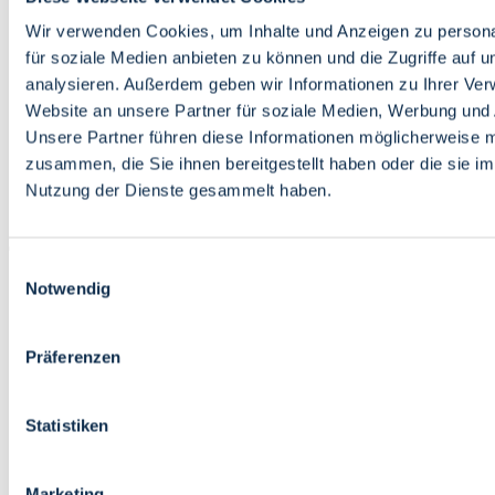
Bildung
Wirtschaft
Wir verwenden Cookies, um Inhalte und Anzeigen zu persona
Wissenschaft
für soziale Medien anbieten zu können und die Zugriffe auf 
Marktplatz
analysieren. Außerdem geben wir Informationen zu Ihrer Ve
Website an unsere Partner für soziale Medien, Werbung und 
Bremen barrierefrei
Login
Unsere Partner führen diese Informationen möglicherweise m
Leichte Sprache
zusammen, die Sie ihnen bereitgestellt haben oder die sie i
Zur Deutschen Gebärdensprache
Nutzung der Dienste gesammelt haben.
English
Einwilligungsauswahl
Notwendig
Präferenzen
Bremen barrierefrei
Login
Statistiken
Leichte Sprache
Zur Deutschen Gebärdensprache
English
Marketing