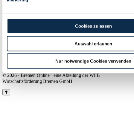
Land Bremen
Instagram
Pinterest
Facebook
Tiktok
Youtube
Impressum & Kontakt
Cookies zulassen
Barrierefreiheit
Produkte & Mediadaten
Presse
Auswahl erlauben
Über uns
Inhaltsübersicht
Nutzungsbedingungen
Nur notwendige Cookies verwenden
Datenschutz
© 2026 · Bremen Online - eine Abteilung der WFB
Wirtschaftsförderung Bremen GmbH