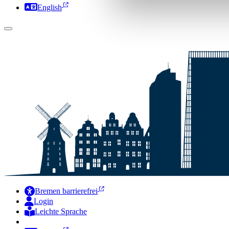
English
Bremen barrierefrei
Login
Leichte Sprache
Zur Deutschen Gebärdensprache