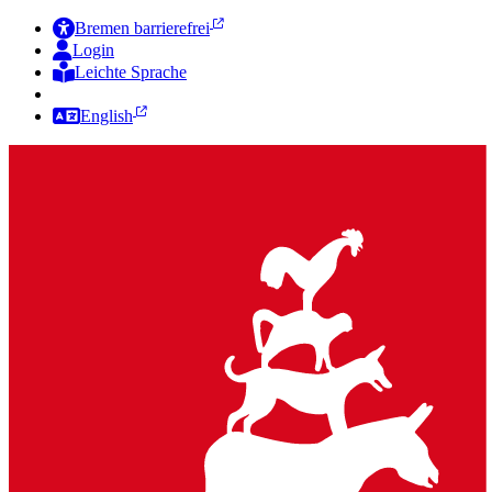
Bremen barrierefrei
Login
Leichte Sprache
Zur Deutschen Gebärdensprache
English