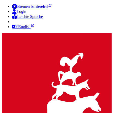
Bremen barrierefrei
Login
Leichte Sprache
Zur Deutschen Gebärdensprache
English