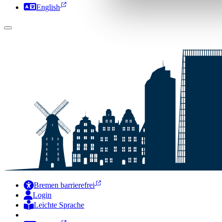
English
Bremen barrierefrei
Login
Leichte Sprache
Zur Deutschen Gebärdensprache