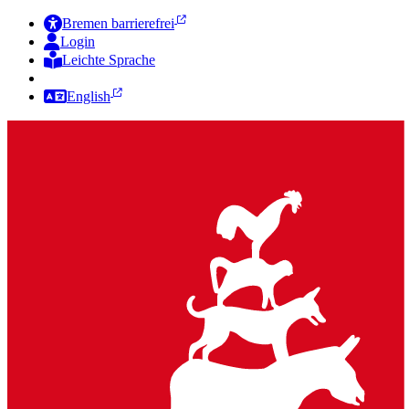
Bremen barrierefrei
Login
Leichte Sprache
Zur Deutschen Gebärdensprache
English