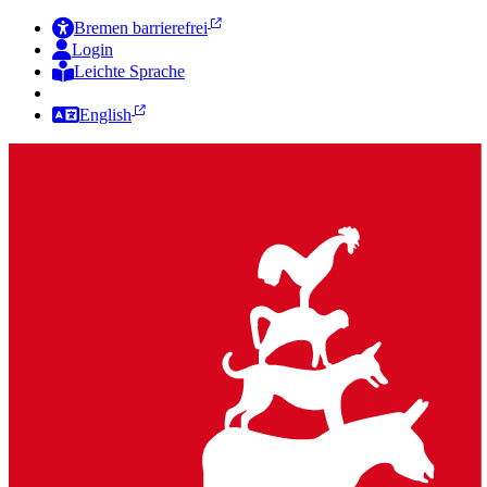
Bremen barrierefrei
Login
Leichte Sprache
Zur Deutschen Gebärdensprache
English