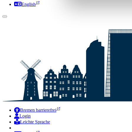
English
Bremen barrierefrei
Login
Leichte Sprache
Zur Deutschen Gebärdensprache