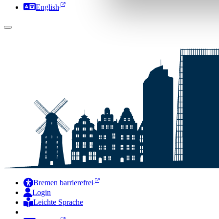
English
Bremen barrierefrei
Login
Leichte Sprache
Zur Deutschen Gebärdensprache