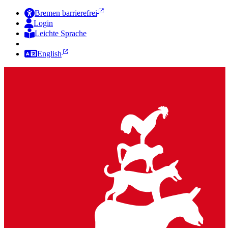
Bremen barrierefrei
Login
Leichte Sprache
Zur Deutschen Gebärdensprache
English