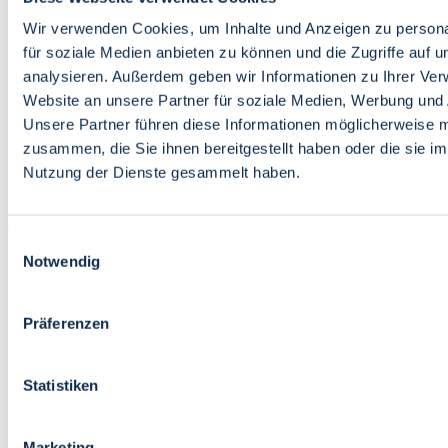
Bildung
Wirtschaft
Wir verwenden Cookies, um Inhalte und Anzeigen zu persona
Wissenschaft
für soziale Medien anbieten zu können und die Zugriffe auf 
Marktplatz
analysieren. Außerdem geben wir Informationen zu Ihrer Ve
Website an unsere Partner für soziale Medien, Werbung und 
Bremen barrierefrei
Login
Unsere Partner führen diese Informationen möglicherweise m
Leichte Sprache
zusammen, die Sie ihnen bereitgestellt haben oder die sie i
Zur Deutschen Gebärdensprache
Nutzung der Dienste gesammelt haben.
English
Einwilligungsauswahl
Notwendig
Präferenzen
Bremen barrierefrei
Login
Statistiken
Leichte Sprache
Zur Deutschen Gebärdensprache
English
Marketing