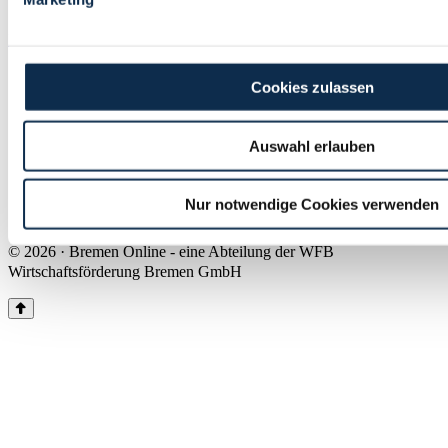
Land Bremen
Instagram
Pinterest
Facebook
Tiktok
Youtube
Impressum & Kontakt
Cookies zulassen
Barrierefreiheit
Produkte & Mediadaten
Presse
Auswahl erlauben
Über uns
Inhaltsübersicht
Nutzungsbedingungen
Nur notwendige Cookies verwenden
Datenschutz
© 2026 · Bremen Online - eine Abteilung der WFB
Wirtschaftsförderung Bremen GmbH