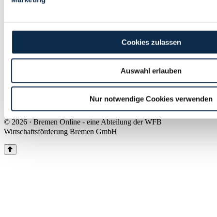
Land Bremen
Instagram
Pinterest
Facebook
Tiktok
Youtube
Impressum & Kontakt
Cookies zulassen
Barrierefreiheit
Produkte & Mediadaten
Presse
Auswahl erlauben
Über uns
Inhaltsübersicht
Nutzungsbedingungen
Nur notwendige Cookies verwenden
Datenschutz
© 2026 · Bremen Online - eine Abteilung der WFB
Wirtschaftsförderung Bremen GmbH