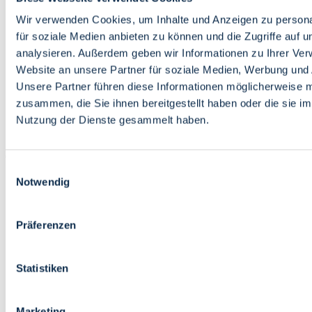
Bildung
Wirtschaft
Wir verwenden Cookies, um Inhalte und Anzeigen zu persona
Wissenschaft
für soziale Medien anbieten zu können und die Zugriffe auf 
Marktplatz
analysieren. Außerdem geben wir Informationen zu Ihrer Ve
Website an unsere Partner für soziale Medien, Werbung und 
Bremen barrierefrei
Login
Unsere Partner führen diese Informationen möglicherweise m
Leichte Sprache
zusammen, die Sie ihnen bereitgestellt haben oder die sie i
Zur Deutschen Gebärdensprache
Nutzung der Dienste gesammelt haben.
English
Einwilligungsauswahl
Notwendig
Präferenzen
Bremen barrierefrei
Login
Statistiken
Leichte Sprache
Zur Deutschen Gebärdensprache
English
Marketing