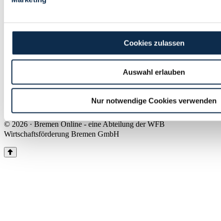
Land Bremen
Instagram
Pinterest
Facebook
Tiktok
Youtube
Impressum & Kontakt
Cookies zulassen
Barrierefreiheit
Produkte & Mediadaten
Presse
Auswahl erlauben
Über uns
Inhaltsübersicht
Nutzungsbedingungen
Nur notwendige Cookies verwenden
Datenschutz
© 2026 · Bremen Online - eine Abteilung der WFB
Wirtschaftsförderung Bremen GmbH