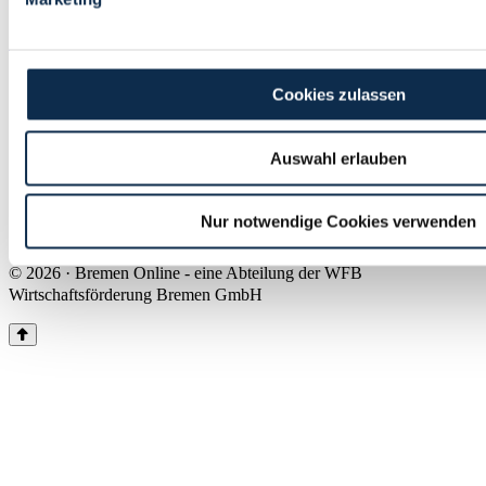
Land Bremen
Instagram
Pinterest
Facebook
Tiktok
Youtube
Impressum & Kontakt
Cookies zulassen
Barrierefreiheit
Produkte & Mediadaten
Presse
Auswahl erlauben
Über uns
Inhaltsübersicht
Nutzungsbedingungen
Nur notwendige Cookies verwenden
Datenschutz
© 2026 · Bremen Online - eine Abteilung der WFB
Wirtschaftsförderung Bremen GmbH