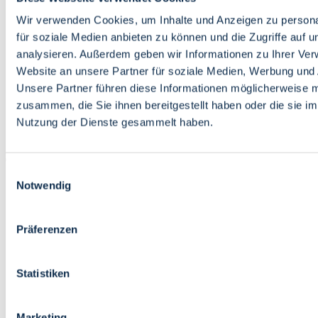
Bildung
Wirtschaft
Wir verwenden Cookies, um Inhalte und Anzeigen zu persona
Wissenschaft
für soziale Medien anbieten zu können und die Zugriffe auf 
Marktplatz
analysieren. Außerdem geben wir Informationen zu Ihrer Ve
Website an unsere Partner für soziale Medien, Werbung und 
Bremen barrierefrei
Login
Unsere Partner führen diese Informationen möglicherweise m
Leichte Sprache
zusammen, die Sie ihnen bereitgestellt haben oder die sie i
Zur Deutschen Gebärdensprache
Nutzung der Dienste gesammelt haben.
English
Einwilligungsauswahl
Notwendig
Präferenzen
Bremen barrierefrei
Login
Statistiken
Leichte Sprache
Zur Deutschen Gebärdensprache
English
Marketing