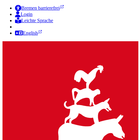
Bremen barrierefrei
Login
Leichte Sprache
Zur Deutschen Gebärdensprache
English