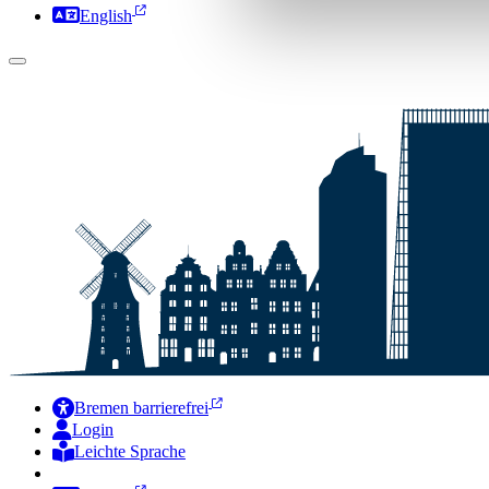
English
Bremen barrierefrei
Login
Leichte Sprache
Zur Deutschen Gebärdensprache