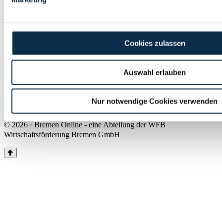
Land Bremen
Instagram
Pinterest
Facebook
Tiktok
Youtube
Impressum & Kontakt
Cookies zulassen
Barrierefreiheit
Produkte & Mediadaten
Presse
Auswahl erlauben
Über uns
Inhaltsübersicht
Nutzungsbedingungen
Nur notwendige Cookies verwenden
Datenschutz
© 2026 · Bremen Online - eine Abteilung der WFB
Wirtschaftsförderung Bremen GmbH