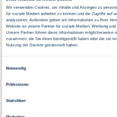
Bildung
Wirtschaft
Wir verwenden Cookies, um Inhalte und Anzeigen zu persona
Wissenschaft
für soziale Medien anbieten zu können und die Zugriffe auf 
Marktplatz
analysieren. Außerdem geben wir Informationen zu Ihrer Ve
Website an unsere Partner für soziale Medien, Werbung und 
Bremen barrierefrei
Login
Unsere Partner führen diese Informationen möglicherweise m
Leichte Sprache
zusammen, die Sie ihnen bereitgestellt haben oder die sie i
Zur Deutschen Gebärdensprache
Nutzung der Dienste gesammelt haben.
English
Einwilligungsauswahl
Notwendig
Präferenzen
Bremen barrierefrei
Login
Statistiken
Leichte Sprache
Zur Deutschen Gebärdensprache
English
Marketing