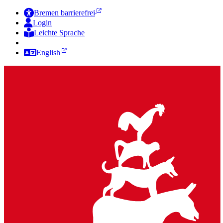
Bremen barrierefrei
Login
Leichte Sprache
Zur Deutschen Gebärdensprache
English