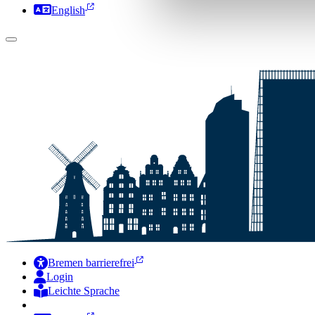
English
Bremen barrierefrei
Login
Leichte Sprache
Zur Deutschen Gebärdensprache