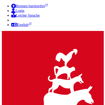
Bremen barrierefrei
Login
Leichte Sprache
Zur Deutschen Gebärdensprache
English