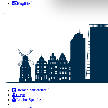
English
Bremen barrierefrei
Login
Leichte Sprache
Zur Deutschen Gebärdensprache