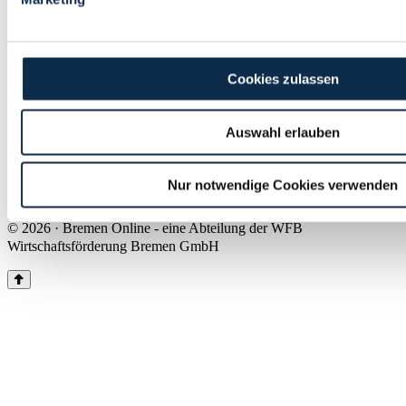
Land Bremen
Instagram
Pinterest
Facebook
Tiktok
Youtube
Impressum & Kontakt
Cookies zulassen
Barrierefreiheit
Produkte & Mediadaten
Presse
Auswahl erlauben
Über uns
Inhaltsübersicht
Nutzungsbedingungen
Nur notwendige Cookies verwenden
Datenschutz
© 2026 · Bremen Online - eine Abteilung der WFB
Wirtschaftsförderung Bremen GmbH