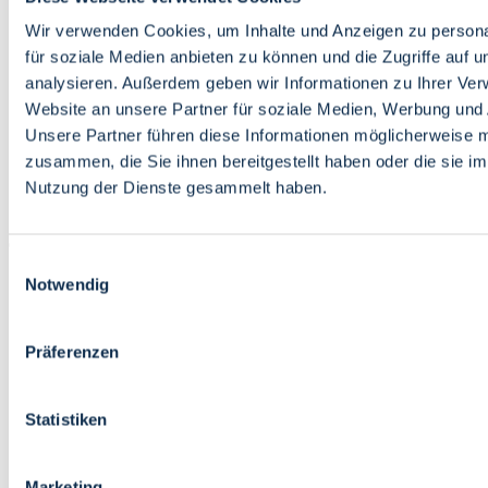
Bildung
Wirtschaft
Wir verwenden Cookies, um Inhalte und Anzeigen zu persona
Wissenschaft
für soziale Medien anbieten zu können und die Zugriffe auf 
Marktplatz
analysieren. Außerdem geben wir Informationen zu Ihrer Ve
Website an unsere Partner für soziale Medien, Werbung und 
Bremen barrierefrei
Login
Unsere Partner führen diese Informationen möglicherweise m
Leichte Sprache
zusammen, die Sie ihnen bereitgestellt haben oder die sie i
Zur Deutschen Gebärdensprache
Nutzung der Dienste gesammelt haben.
English
Einwilligungsauswahl
Notwendig
Präferenzen
Bremen barrierefrei
Login
Statistiken
Leichte Sprache
Zur Deutschen Gebärdensprache
English
Marketing