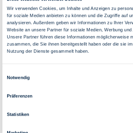
Bildung
Wirtschaft
Wir verwenden Cookies, um Inhalte und Anzeigen zu persona
Wissenschaft
für soziale Medien anbieten zu können und die Zugriffe auf 
Marktplatz
analysieren. Außerdem geben wir Informationen zu Ihrer Ve
Website an unsere Partner für soziale Medien, Werbung und 
Bremen barrierefrei
Login
Unsere Partner führen diese Informationen möglicherweise m
Leichte Sprache
zusammen, die Sie ihnen bereitgestellt haben oder die sie i
Zur Deutschen Gebärdensprache
Nutzung der Dienste gesammelt haben.
English
Einwilligungsauswahl
Notwendig
Präferenzen
Bremen barrierefrei
Login
Statistiken
Leichte Sprache
Zur Deutschen Gebärdensprache
English
Marketing