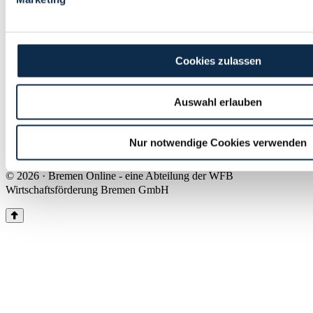
Land Bremen
Instagram
Pinterest
Facebook
Tiktok
Youtube
Impressum & Kontakt
Cookies zulassen
Barrierefreiheit
Produkte & Mediadaten
Presse
Auswahl erlauben
Über uns
Inhaltsübersicht
Nutzungsbedingungen
Nur notwendige Cookies verwenden
Datenschutz
© 2026 · Bremen Online - eine Abteilung der WFB
Wirtschaftsförderung Bremen GmbH