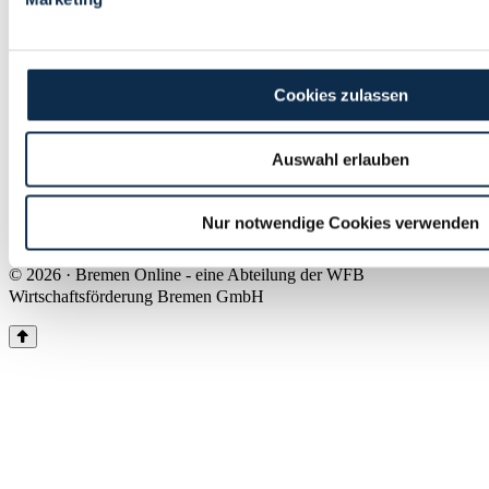
Land Bremen
Instagram
Pinterest
Facebook
Tiktok
Youtube
Impressum & Kontakt
Cookies zulassen
Barrierefreiheit
Produkte & Mediadaten
Presse
Auswahl erlauben
Über uns
Inhaltsübersicht
Nutzungsbedingungen
Nur notwendige Cookies verwenden
Datenschutz
© 2026 · Bremen Online - eine Abteilung der WFB
Wirtschaftsförderung Bremen GmbH