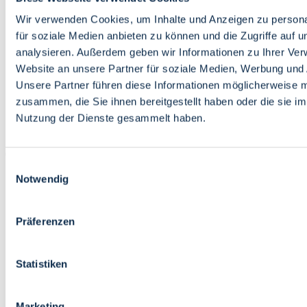
Bildung
Wirtschaft
Wir verwenden Cookies, um Inhalte und Anzeigen zu persona
Wissenschaft
für soziale Medien anbieten zu können und die Zugriffe auf 
Marktplatz
analysieren. Außerdem geben wir Informationen zu Ihrer Ve
Website an unsere Partner für soziale Medien, Werbung und 
Bremen barrierefrei
Login
Unsere Partner führen diese Informationen möglicherweise m
Leichte Sprache
zusammen, die Sie ihnen bereitgestellt haben oder die sie i
Zur Deutschen Gebärdensprache
Nutzung der Dienste gesammelt haben.
English
Einwilligungsauswahl
Notwendig
Präferenzen
Bremen barrierefrei
Login
Statistiken
Leichte Sprache
Zur Deutschen Gebärdensprache
English
Marketing