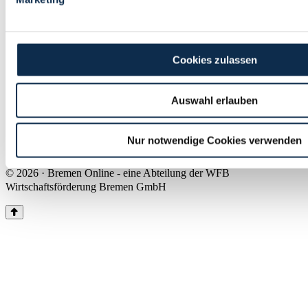
Land Bremen
Instagram
Pinterest
Facebook
Tiktok
Youtube
Impressum & Kontakt
Cookies zulassen
Barrierefreiheit
Produkte & Mediadaten
Presse
Auswahl erlauben
Über uns
Inhaltsübersicht
Nutzungsbedingungen
Nur notwendige Cookies verwenden
Datenschutz
© 2026 · Bremen Online - eine Abteilung der WFB
Wirtschaftsförderung Bremen GmbH