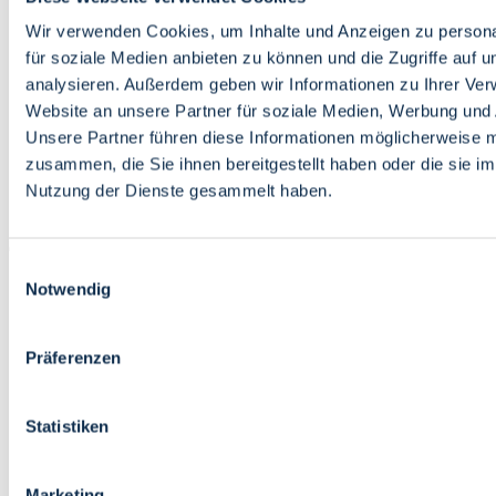
Bildung
Wirtschaft
Wir verwenden Cookies, um Inhalte und Anzeigen zu persona
Wissenschaft
für soziale Medien anbieten zu können und die Zugriffe auf 
Marktplatz
analysieren. Außerdem geben wir Informationen zu Ihrer Ve
Website an unsere Partner für soziale Medien, Werbung und 
Bremen barrierefrei
Login
Unsere Partner führen diese Informationen möglicherweise m
Leichte Sprache
zusammen, die Sie ihnen bereitgestellt haben oder die sie i
Zur Deutschen Gebärdensprache
Nutzung der Dienste gesammelt haben.
English
Einwilligungsauswahl
Notwendig
Präferenzen
Bremen barrierefrei
Login
Statistiken
Leichte Sprache
Zur Deutschen Gebärdensprache
English
Marketing