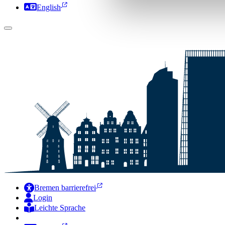
English
Bremen barrierefrei
Login
Leichte Sprache
Zur Deutschen Gebärdensprache