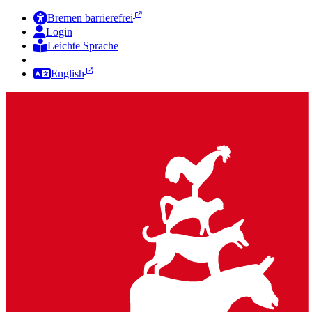
Bremen barrierefrei
Login
Leichte Sprache
Zur Deutschen Gebärdensprache
English