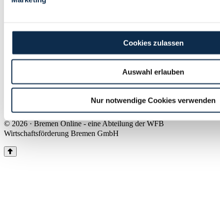
Land Bremen
Instagram
Pinterest
Facebook
Tiktok
Youtube
Impressum & Kontakt
Cookies zulassen
Barrierefreiheit
Produkte & Mediadaten
Presse
Auswahl erlauben
Über uns
Inhaltsübersicht
Nutzungsbedingungen
Nur notwendige Cookies verwenden
Datenschutz
© 2026 · Bremen Online - eine Abteilung der WFB
Wirtschaftsförderung Bremen GmbH