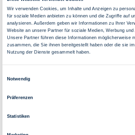
Bildung
Wirtschaft
Wir verwenden Cookies, um Inhalte und Anzeigen zu persona
Wissenschaft
für soziale Medien anbieten zu können und die Zugriffe auf 
Marktplatz
analysieren. Außerdem geben wir Informationen zu Ihrer Ve
Website an unsere Partner für soziale Medien, Werbung und 
Bremen barrierefrei
Login
Unsere Partner führen diese Informationen möglicherweise m
Leichte Sprache
zusammen, die Sie ihnen bereitgestellt haben oder die sie i
Zur Deutschen Gebärdensprache
Nutzung der Dienste gesammelt haben.
English
Einwilligungsauswahl
Notwendig
Präferenzen
Bremen barrierefrei
Login
Statistiken
Leichte Sprache
Zur Deutschen Gebärdensprache
English
Marketing