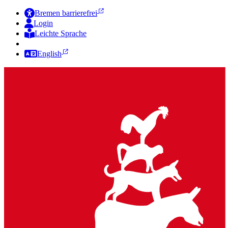
Bremen barrierefrei
Login
Leichte Sprache
Zur Deutschen Gebärdensprache
English