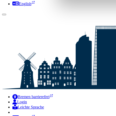
English
Bremen barrierefrei
Login
Leichte Sprache
Zur Deutschen Gebärdensprache