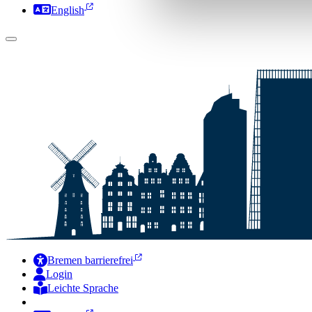
English
Bremen barrierefrei
Login
Leichte Sprache
Zur Deutschen Gebärdensprache