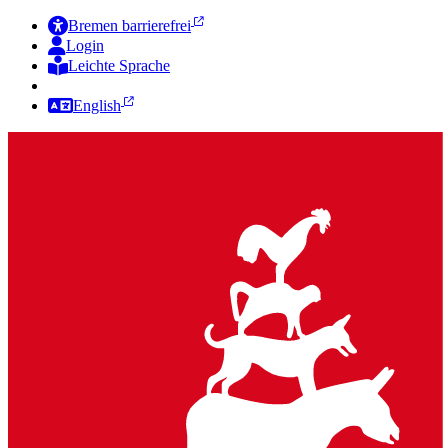
Bremen barrierefrei
Login
Leichte Sprache
Zur Deutschen Gebärdensprache
English