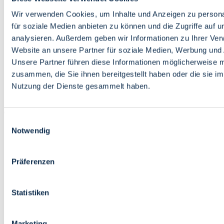
Bildung
Wirtschaft
Wir verwenden Cookies, um Inhalte und Anzeigen zu persona
Wissenschaft
für soziale Medien anbieten zu können und die Zugriffe auf 
Marktplatz
analysieren. Außerdem geben wir Informationen zu Ihrer Ve
Website an unsere Partner für soziale Medien, Werbung und 
Bremen barrierefrei
Login
Unsere Partner führen diese Informationen möglicherweise m
Leichte Sprache
zusammen, die Sie ihnen bereitgestellt haben oder die sie i
Zur Deutschen Gebärdensprache
Nutzung der Dienste gesammelt haben.
English
Einwilligungsauswahl
Notwendig
Präferenzen
Bremen barrierefrei
Login
Statistiken
Leichte Sprache
Zur Deutschen Gebärdensprache
English
Marketing