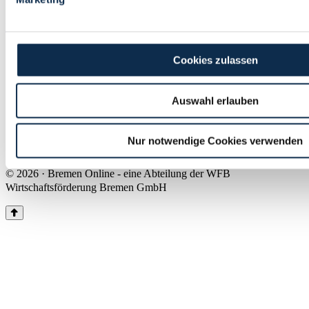
Land Bremen
Instagram
Pinterest
Facebook
Tiktok
Youtube
Impressum & Kontakt
Cookies zulassen
Barrierefreiheit
Produkte & Mediadaten
Presse
Auswahl erlauben
Über uns
Inhaltsübersicht
Nutzungsbedingungen
Nur notwendige Cookies verwenden
Datenschutz
© 2026 · Bremen Online - eine Abteilung der WFB
Wirtschaftsförderung Bremen GmbH