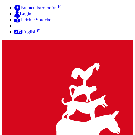
Bremen barrierefrei
Login
Leichte Sprache
Zur Deutschen Gebärdensprache
English