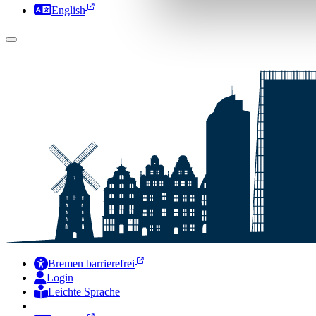
English
Bremen barrierefrei
Login
Leichte Sprache
Zur Deutschen Gebärdensprache