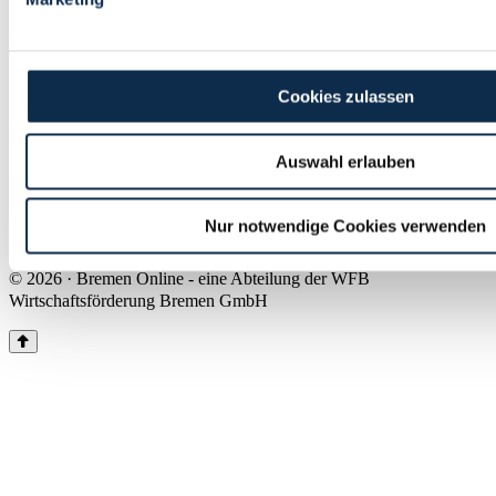
Land Bremen
Instagram
Pinterest
Facebook
Tiktok
Youtube
Impressum & Kontakt
Cookies zulassen
Barrierefreiheit
Produkte & Mediadaten
Presse
Auswahl erlauben
Über uns
Inhaltsübersicht
Nutzungsbedingungen
Nur notwendige Cookies verwenden
Datenschutz
© 2026 · Bremen Online - eine Abteilung der WFB
Wirtschaftsförderung Bremen GmbH