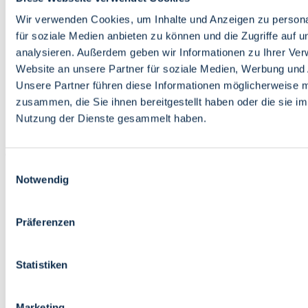
Bildung
Wirtschaft
Wir verwenden Cookies, um Inhalte und Anzeigen zu persona
Wissenschaft
für soziale Medien anbieten zu können und die Zugriffe auf 
Marktplatz
analysieren. Außerdem geben wir Informationen zu Ihrer Ve
Website an unsere Partner für soziale Medien, Werbung und 
Bremen barrierefrei
Login
Unsere Partner führen diese Informationen möglicherweise m
Leichte Sprache
zusammen, die Sie ihnen bereitgestellt haben oder die sie i
Zur Deutschen Gebärdensprache
Nutzung der Dienste gesammelt haben.
English
Einwilligungsauswahl
Notwendig
Präferenzen
Bremen barrierefrei
Login
Statistiken
Leichte Sprache
Zur Deutschen Gebärdensprache
English
Marketing