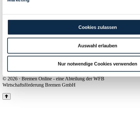
Land Bremen
Instagram
Pinterest
Facebook
Tiktok
Youtube
Impressum & Kontakt
Cookies zulassen
Barrierefreiheit
Produkte & Mediadaten
Presse
Auswahl erlauben
Über uns
Inhaltsübersicht
Nutzungsbedingungen
Nur notwendige Cookies verwenden
Datenschutz
© 2026 · Bremen Online - eine Abteilung der WFB
Wirtschaftsförderung Bremen GmbH