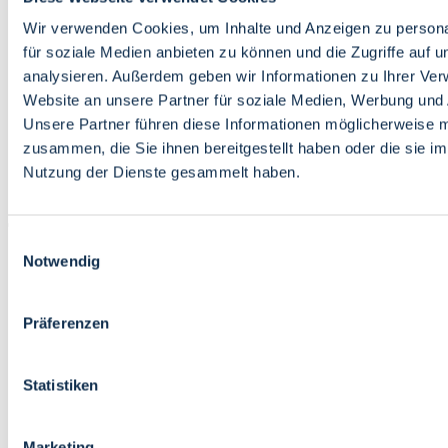
Bildung
Wirtschaft
Wir verwenden Cookies, um Inhalte und Anzeigen zu persona
Wissenschaft
für soziale Medien anbieten zu können und die Zugriffe auf 
Marktplatz
analysieren. Außerdem geben wir Informationen zu Ihrer Ve
Website an unsere Partner für soziale Medien, Werbung und 
Bremen barrierefrei
Login
Unsere Partner führen diese Informationen möglicherweise m
Leichte Sprache
zusammen, die Sie ihnen bereitgestellt haben oder die sie i
Zur Deutschen Gebärdensprache
Nutzung der Dienste gesammelt haben.
English
Einwilligungsauswahl
Notwendig
Präferenzen
Bremen barrierefrei
Login
Statistiken
Leichte Sprache
Zur Deutschen Gebärdensprache
English
Marketing