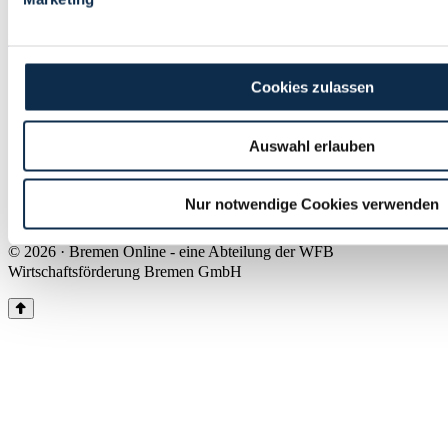
Land Bremen
Instagram
Pinterest
Facebook
Tiktok
Youtube
Impressum & Kontakt
Cookies zulassen
Barrierefreiheit
Produkte & Mediadaten
Presse
Auswahl erlauben
Über uns
Inhaltsübersicht
Nutzungsbedingungen
Nur notwendige Cookies verwenden
Datenschutz
© 2026 · Bremen Online - eine Abteilung der WFB
Wirtschaftsförderung Bremen GmbH