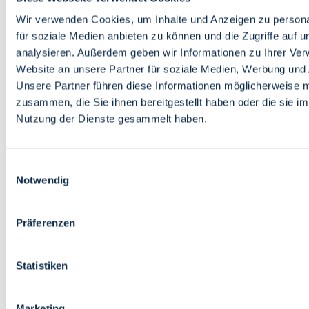
Bildung
Wirtschaft
Wir verwenden Cookies, um Inhalte und Anzeigen zu persona
Wissenschaft
für soziale Medien anbieten zu können und die Zugriffe auf 
Marktplatz
analysieren. Außerdem geben wir Informationen zu Ihrer Ve
Website an unsere Partner für soziale Medien, Werbung und 
Bremen barrierefrei
Login
Unsere Partner führen diese Informationen möglicherweise m
Leichte Sprache
zusammen, die Sie ihnen bereitgestellt haben oder die sie i
Zur Deutschen Gebärdensprache
Nutzung der Dienste gesammelt haben.
English
Einwilligungsauswahl
Notwendig
Präferenzen
Bremen barrierefrei
Login
Statistiken
Leichte Sprache
Zur Deutschen Gebärdensprache
English
Marketing