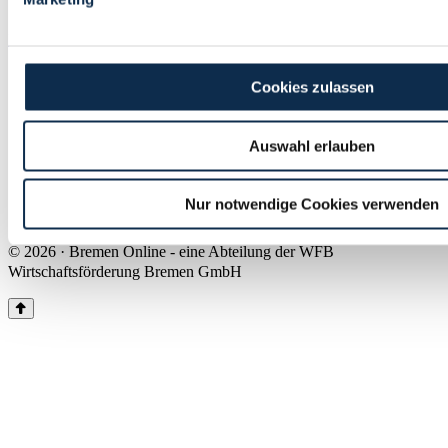
Land Bremen
Instagram
Pinterest
Facebook
Tiktok
Youtube
Impressum & Kontakt
Cookies zulassen
Barrierefreiheit
Produkte & Mediadaten
Presse
Auswahl erlauben
Über uns
Inhaltsübersicht
Nutzungsbedingungen
Nur notwendige Cookies verwenden
Datenschutz
© 2026 · Bremen Online - eine Abteilung der WFB
Wirtschaftsförderung Bremen GmbH