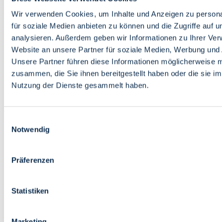
Bildung
Wirtschaft
Wir verwenden Cookies, um Inhalte und Anzeigen zu persona
Wissenschaft
für soziale Medien anbieten zu können und die Zugriffe auf 
Marktplatz
analysieren. Außerdem geben wir Informationen zu Ihrer Ve
Website an unsere Partner für soziale Medien, Werbung und 
Bremen barrierefrei
Login
Unsere Partner führen diese Informationen möglicherweise m
Leichte Sprache
zusammen, die Sie ihnen bereitgestellt haben oder die sie i
Zur Deutschen Gebärdensprache
Nutzung der Dienste gesammelt haben.
English
Einwilligungsauswahl
Notwendig
Präferenzen
Bremen barrierefrei
Login
Statistiken
Leichte Sprache
Zur Deutschen Gebärdensprache
English
Marketing