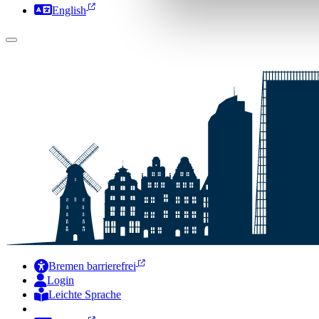
English
Bremen barrierefrei
Login
Leichte Sprache
Zur Deutschen Gebärdensprache