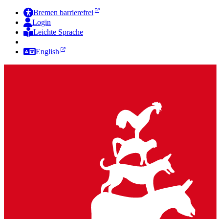
Bremen barrierefrei
Login
Leichte Sprache
Zur Deutschen Gebärdensprache
English