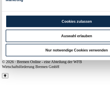
Land Bremen
Instagram
Pinterest
Facebook
Tiktok
Youtube
Impressum & Kontakt
Cookies zulassen
Barrierefreiheit
Produkte & Mediadaten
Presse
Auswahl erlauben
Über uns
Inhaltsübersicht
Nutzungsbedingungen
Nur notwendige Cookies verwenden
Datenschutz
© 2026 · Bremen Online - eine Abteilung der WFB
Wirtschaftsförderung Bremen GmbH