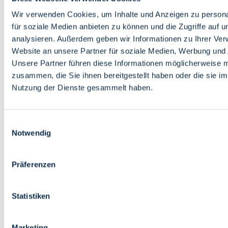
Bildung
Wirtschaft
Wir verwenden Cookies, um Inhalte und Anzeigen zu persona
Wissenschaft
für soziale Medien anbieten zu können und die Zugriffe auf 
Marktplatz
analysieren. Außerdem geben wir Informationen zu Ihrer Ve
Website an unsere Partner für soziale Medien, Werbung und 
Bremen barrierefrei
Login
Unsere Partner führen diese Informationen möglicherweise m
Leichte Sprache
zusammen, die Sie ihnen bereitgestellt haben oder die sie i
Zur Deutschen Gebärdensprache
Nutzung der Dienste gesammelt haben.
English
Einwilligungsauswahl
Notwendig
Präferenzen
Bremen barrierefrei
Login
Statistiken
Leichte Sprache
Zur Deutschen Gebärdensprache
English
Marketing