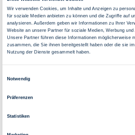
Bildung
Wirtschaft
Wir verwenden Cookies, um Inhalte und Anzeigen zu persona
Wissenschaft
für soziale Medien anbieten zu können und die Zugriffe auf 
Marktplatz
analysieren. Außerdem geben wir Informationen zu Ihrer Ve
Website an unsere Partner für soziale Medien, Werbung und 
Bremen barrierefrei
Login
Unsere Partner führen diese Informationen möglicherweise m
Leichte Sprache
zusammen, die Sie ihnen bereitgestellt haben oder die sie i
Zur Deutschen Gebärdensprache
Nutzung der Dienste gesammelt haben.
English
Einwilligungsauswahl
Notwendig
Präferenzen
Bremen barrierefrei
Login
Statistiken
Leichte Sprache
Zur Deutschen Gebärdensprache
English
Marketing