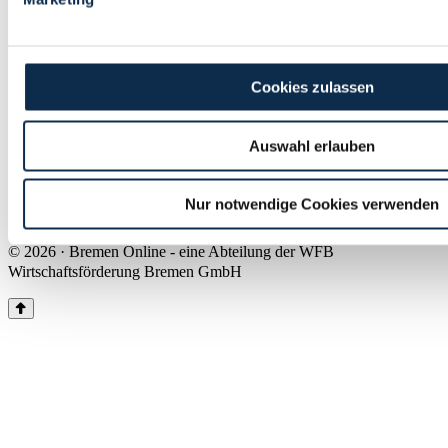
Land Bremen
Instagram
Pinterest
Facebook
Tiktok
Youtube
Impressum & Kontakt
Cookies zulassen
Barrierefreiheit
Produkte & Mediadaten
Presse
Auswahl erlauben
Über uns
Inhaltsübersicht
Nutzungsbedingungen
Nur notwendige Cookies verwenden
Datenschutz
© 2026 · Bremen Online - eine Abteilung der WFB
Wirtschaftsförderung Bremen GmbH