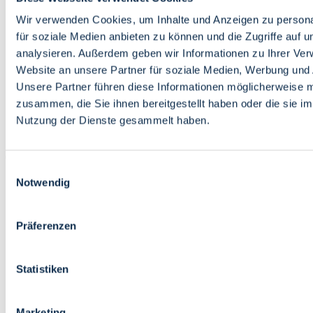
Bildung
Wirtschaft
Wir verwenden Cookies, um Inhalte und Anzeigen zu persona
Wissenschaft
für soziale Medien anbieten zu können und die Zugriffe auf 
Marktplatz
analysieren. Außerdem geben wir Informationen zu Ihrer Ve
Website an unsere Partner für soziale Medien, Werbung und 
Bremen barrierefrei
Login
Unsere Partner führen diese Informationen möglicherweise m
Leichte Sprache
zusammen, die Sie ihnen bereitgestellt haben oder die sie i
Zur Deutschen Gebärdensprache
Nutzung der Dienste gesammelt haben.
English
Einwilligungsauswahl
Notwendig
Präferenzen
Bremen barrierefrei
Login
Statistiken
Leichte Sprache
Zur Deutschen Gebärdensprache
English
Marketing