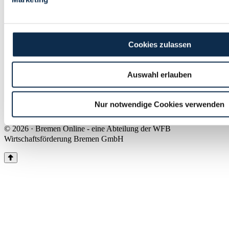
Land Bremen
Instagram
Pinterest
Facebook
Tiktok
Youtube
Impressum & Kontakt
Cookies zulassen
Barrierefreiheit
Produkte & Mediadaten
Presse
Auswahl erlauben
Über uns
Inhaltsübersicht
Nutzungsbedingungen
Nur notwendige Cookies verwenden
Datenschutz
© 2026 · Bremen Online - eine Abteilung der WFB
Wirtschaftsförderung Bremen GmbH