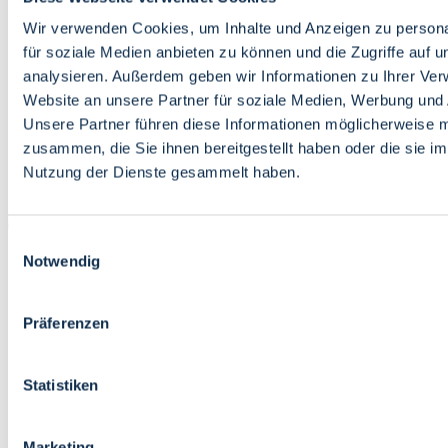
Bildung
Wirtschaft
Wir verwenden Cookies, um Inhalte und Anzeigen zu persona
Wissenschaft
für soziale Medien anbieten zu können und die Zugriffe auf 
Marktplatz
analysieren. Außerdem geben wir Informationen zu Ihrer Ve
Website an unsere Partner für soziale Medien, Werbung und 
Bremen barrierefrei
Login
Unsere Partner führen diese Informationen möglicherweise m
Leichte Sprache
zusammen, die Sie ihnen bereitgestellt haben oder die sie i
Zur Deutschen Gebärdensprache
Nutzung der Dienste gesammelt haben.
English
Einwilligungsauswahl
Notwendig
Präferenzen
Bremen barrierefrei
Login
Statistiken
Leichte Sprache
Zur Deutschen Gebärdensprache
English
Marketing