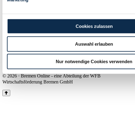
Land Bremen
Instagram
Pinterest
Facebook
Tiktok
Youtube
Impressum & Kontakt
Cookies zulassen
Barrierefreiheit
Produkte & Mediadaten
Presse
Auswahl erlauben
Über uns
Inhaltsübersicht
Nutzungsbedingungen
Nur notwendige Cookies verwenden
Datenschutz
© 2026 · Bremen Online - eine Abteilung der WFB
Wirtschaftsförderung Bremen GmbH