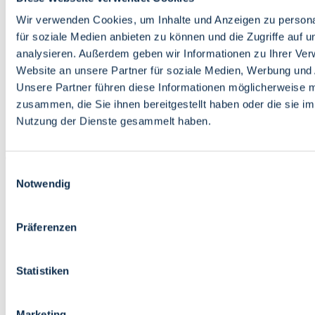
Bildung
Wirtschaft
Wir verwenden Cookies, um Inhalte und Anzeigen zu persona
Wissenschaft
für soziale Medien anbieten zu können und die Zugriffe auf 
Marktplatz
analysieren. Außerdem geben wir Informationen zu Ihrer Ve
Website an unsere Partner für soziale Medien, Werbung und 
Bremen barrierefrei
Login
Unsere Partner führen diese Informationen möglicherweise m
Leichte Sprache
zusammen, die Sie ihnen bereitgestellt haben oder die sie i
Zur Deutschen Gebärdensprache
Nutzung der Dienste gesammelt haben.
English
Einwilligungsauswahl
Notwendig
Präferenzen
Bremen barrierefrei
Login
Statistiken
Leichte Sprache
Zur Deutschen Gebärdensprache
English
Marketing