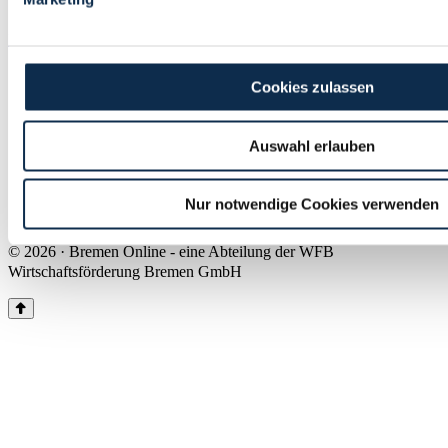
Land Bremen
Instagram
Pinterest
Facebook
Tiktok
Youtube
Impressum & Kontakt
Cookies zulassen
Barrierefreiheit
Produkte & Mediadaten
Presse
Auswahl erlauben
Über uns
Inhaltsübersicht
Nutzungsbedingungen
Nur notwendige Cookies verwenden
Datenschutz
© 2026 · Bremen Online - eine Abteilung der WFB
Wirtschaftsförderung Bremen GmbH