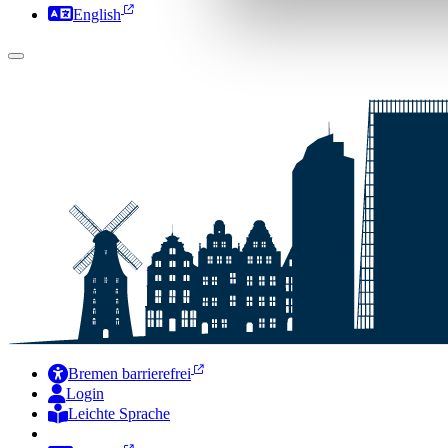
English
Bremen barrierefrei
Login
Leichte Sprache
Zur Deutschen Gebärdensprache