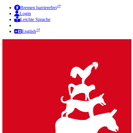
Bremen barrierefrei
Login
Leichte Sprache
Zur Deutschen Gebärdensprache
English