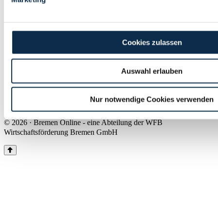
Land Bremen
Instagram
Pinterest
Facebook
Tiktok
Youtube
Impressum & Kontakt
Cookies zulassen
Barrierefreiheit
Produkte & Mediadaten
Presse
Auswahl erlauben
Über uns
Inhaltsübersicht
Nutzungsbedingungen
Nur notwendige Cookies verwenden
Datenschutz
© 2026 · Bremen Online - eine Abteilung der WFB
Wirtschaftsförderung Bremen GmbH