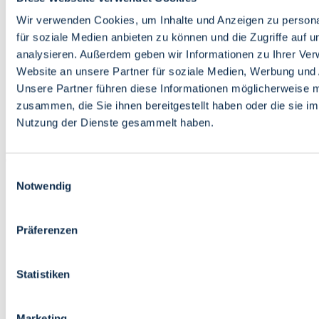
Bildung
Wirtschaft
Wir verwenden Cookies, um Inhalte und Anzeigen zu persona
Wissenschaft
für soziale Medien anbieten zu können und die Zugriffe auf 
Marktplatz
analysieren. Außerdem geben wir Informationen zu Ihrer Ve
Website an unsere Partner für soziale Medien, Werbung und 
Bremen barrierefrei
Login
Unsere Partner führen diese Informationen möglicherweise m
Leichte Sprache
zusammen, die Sie ihnen bereitgestellt haben oder die sie i
Zur Deutschen Gebärdensprache
Nutzung der Dienste gesammelt haben.
English
Einwilligungsauswahl
Notwendig
Präferenzen
Bremen barrierefrei
Login
Statistiken
Leichte Sprache
Zur Deutschen Gebärdensprache
English
Marketing