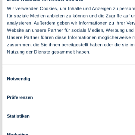
Bildung
Wirtschaft
Wir verwenden Cookies, um Inhalte und Anzeigen zu persona
Wissenschaft
für soziale Medien anbieten zu können und die Zugriffe auf 
Marktplatz
analysieren. Außerdem geben wir Informationen zu Ihrer Ve
Website an unsere Partner für soziale Medien, Werbung und 
Bremen barrierefrei
Login
Unsere Partner führen diese Informationen möglicherweise m
Leichte Sprache
zusammen, die Sie ihnen bereitgestellt haben oder die sie i
Zur Deutschen Gebärdensprache
Nutzung der Dienste gesammelt haben.
English
Einwilligungsauswahl
Notwendig
Präferenzen
Bremen barrierefrei
Login
Statistiken
Leichte Sprache
Zur Deutschen Gebärdensprache
English
Marketing