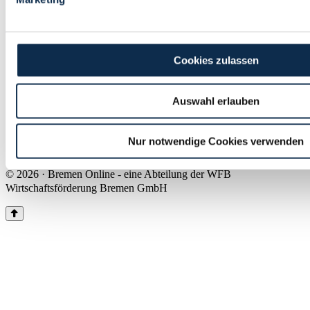
Land Bremen
Instagram
Pinterest
Facebook
Tiktok
Youtube
Impressum & Kontakt
Cookies zulassen
Barrierefreiheit
Produkte & Mediadaten
Presse
Auswahl erlauben
Über uns
Inhaltsübersicht
Nutzungsbedingungen
Nur notwendige Cookies verwenden
Datenschutz
© 2026 · Bremen Online - eine Abteilung der WFB
Wirtschaftsförderung Bremen GmbH