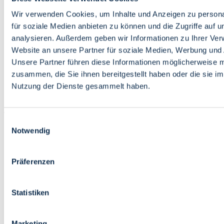
Bildung
Wirtschaft
Wir verwenden Cookies, um Inhalte und Anzeigen zu persona
Wissenschaft
für soziale Medien anbieten zu können und die Zugriffe auf 
Marktplatz
analysieren. Außerdem geben wir Informationen zu Ihrer Ve
Website an unsere Partner für soziale Medien, Werbung und 
Bremen barrierefrei
Login
Unsere Partner führen diese Informationen möglicherweise m
Leichte Sprache
zusammen, die Sie ihnen bereitgestellt haben oder die sie i
Zur Deutschen Gebärdensprache
Nutzung der Dienste gesammelt haben.
English
Einwilligungsauswahl
Notwendig
Präferenzen
Bremen barrierefrei
Login
Statistiken
Leichte Sprache
Zur Deutschen Gebärdensprache
English
Marketing