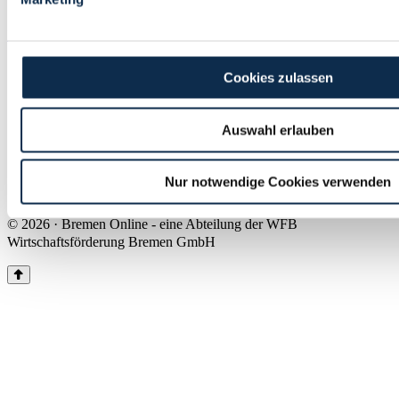
Land Bremen
Instagram
Pinterest
Facebook
Tiktok
Youtube
Impressum & Kontakt
Cookies zulassen
Barrierefreiheit
Produkte & Mediadaten
Presse
Auswahl erlauben
Über uns
Inhaltsübersicht
Nutzungsbedingungen
Nur notwendige Cookies verwenden
Datenschutz
© 2026 · Bremen Online - eine Abteilung der WFB
Wirtschaftsförderung Bremen GmbH