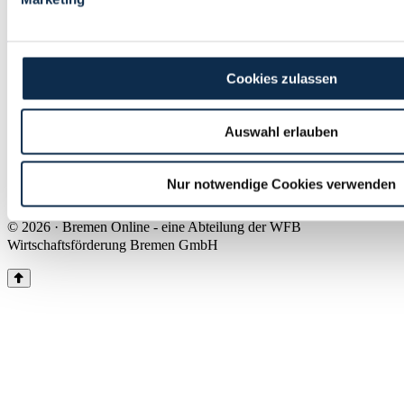
Land Bremen
Instagram
Pinterest
Facebook
Tiktok
Youtube
Impressum & Kontakt
Cookies zulassen
Barrierefreiheit
Produkte & Mediadaten
Presse
Auswahl erlauben
Über uns
Inhaltsübersicht
Nutzungsbedingungen
Nur notwendige Cookies verwenden
Datenschutz
© 2026 · Bremen Online - eine Abteilung der WFB
Wirtschaftsförderung Bremen GmbH