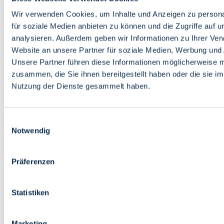
Bildung
Wirtschaft
Wir verwenden Cookies, um Inhalte und Anzeigen zu persona
Wissenschaft
für soziale Medien anbieten zu können und die Zugriffe auf 
Marktplatz
analysieren. Außerdem geben wir Informationen zu Ihrer Ve
Website an unsere Partner für soziale Medien, Werbung und 
Bremen barrierefrei
Login
Unsere Partner führen diese Informationen möglicherweise m
Leichte Sprache
zusammen, die Sie ihnen bereitgestellt haben oder die sie i
Zur Deutschen Gebärdensprache
Nutzung der Dienste gesammelt haben.
English
Einwilligungsauswahl
Notwendig
Präferenzen
Bremen barrierefrei
Login
Statistiken
Leichte Sprache
Zur Deutschen Gebärdensprache
English
Marketing