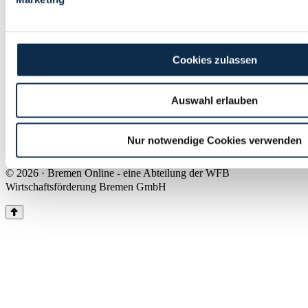
Land Bremen
Instagram
Pinterest
Facebook
Tiktok
Youtube
Impressum & Kontakt
Cookies zulassen
Barrierefreiheit
Produkte & Mediadaten
Presse
Auswahl erlauben
Über uns
Inhaltsübersicht
Nutzungsbedingungen
Nur notwendige Cookies verwenden
Datenschutz
© 2026 · Bremen Online - eine Abteilung der WFB
Wirtschaftsförderung Bremen GmbH