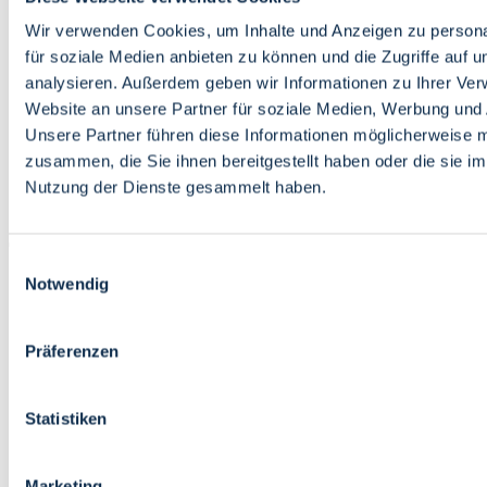
Bildung
Wirtschaft
Wir verwenden Cookies, um Inhalte und Anzeigen zu persona
Wissenschaft
für soziale Medien anbieten zu können und die Zugriffe auf 
Marktplatz
analysieren. Außerdem geben wir Informationen zu Ihrer Ve
Website an unsere Partner für soziale Medien, Werbung und 
Bremen barrierefrei
Login
Unsere Partner führen diese Informationen möglicherweise m
Leichte Sprache
zusammen, die Sie ihnen bereitgestellt haben oder die sie i
Zur Deutschen Gebärdensprache
Nutzung der Dienste gesammelt haben.
English
Einwilligungsauswahl
Notwendig
Präferenzen
Bremen barrierefrei
Login
Statistiken
Leichte Sprache
Zur Deutschen Gebärdensprache
English
Marketing