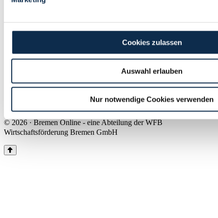
Land Bremen
Instagram
Pinterest
Facebook
Tiktok
Youtube
Impressum & Kontakt
Cookies zulassen
Barrierefreiheit
Produkte & Mediadaten
Presse
Auswahl erlauben
Über uns
Inhaltsübersicht
Nutzungsbedingungen
Nur notwendige Cookies verwenden
Datenschutz
© 2026 · Bremen Online - eine Abteilung der WFB
Wirtschaftsförderung Bremen GmbH