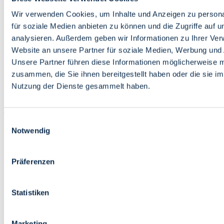
Bildung
Wirtschaft
Wir verwenden Cookies, um Inhalte und Anzeigen zu persona
Wissenschaft
für soziale Medien anbieten zu können und die Zugriffe auf 
Marktplatz
analysieren. Außerdem geben wir Informationen zu Ihrer Ve
Website an unsere Partner für soziale Medien, Werbung und 
Bremen barrierefrei
Login
Unsere Partner führen diese Informationen möglicherweise m
Leichte Sprache
zusammen, die Sie ihnen bereitgestellt haben oder die sie i
Zur Deutschen Gebärdensprache
Nutzung der Dienste gesammelt haben.
English
Einwilligungsauswahl
Notwendig
Präferenzen
Bremen barrierefrei
Login
Statistiken
Leichte Sprache
Zur Deutschen Gebärdensprache
English
Marketing