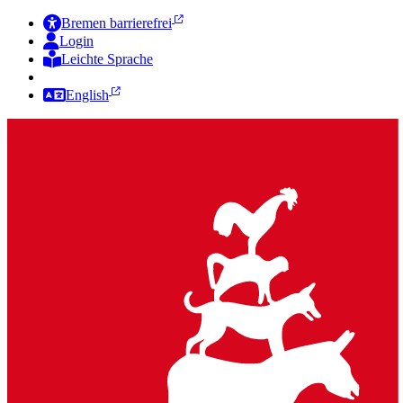
Bremen barrierefrei
Login
Leichte Sprache
Zur Deutschen Gebärdensprache
English