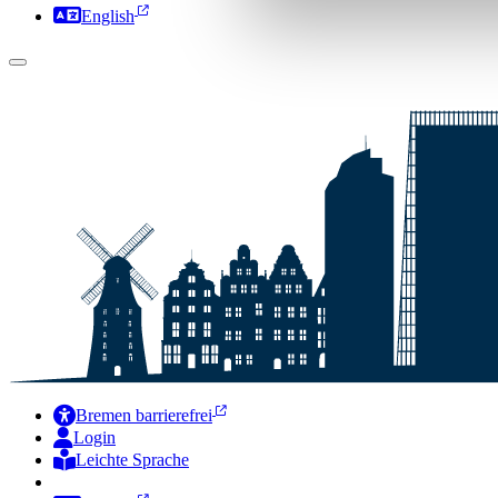
English
Bremen barrierefrei
Login
Leichte Sprache
Zur Deutschen Gebärdensprache