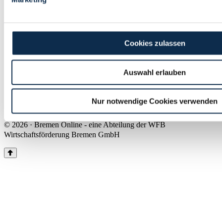
Land Bremen
Instagram
Pinterest
Facebook
Tiktok
Youtube
Impressum & Kontakt
Cookies zulassen
Barrierefreiheit
Produkte & Mediadaten
Presse
Auswahl erlauben
Über uns
Inhaltsübersicht
Nutzungsbedingungen
Nur notwendige Cookies verwenden
Datenschutz
© 2026 · Bremen Online - eine Abteilung der WFB
Wirtschaftsförderung Bremen GmbH