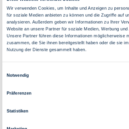
Bildung
Wirtschaft
Wir verwenden Cookies, um Inhalte und Anzeigen zu persona
Wissenschaft
für soziale Medien anbieten zu können und die Zugriffe auf 
Marktplatz
analysieren. Außerdem geben wir Informationen zu Ihrer Ve
Website an unsere Partner für soziale Medien, Werbung und 
Bremen barrierefrei
Login
Unsere Partner führen diese Informationen möglicherweise m
Leichte Sprache
zusammen, die Sie ihnen bereitgestellt haben oder die sie i
Zur Deutschen Gebärdensprache
Nutzung der Dienste gesammelt haben.
English
Einwilligungsauswahl
Notwendig
Präferenzen
Bremen barrierefrei
Login
Statistiken
Leichte Sprache
Zur Deutschen Gebärdensprache
English
Marketing